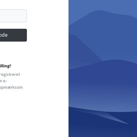
kode
lling?
registreret
n e-
or opmærksom